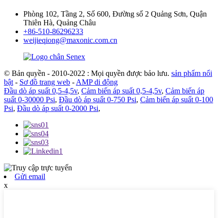
Phòng 102, Tầng 2, Số 600, Đường số 2 Quảng Sơn, Quận
Thiên Hà, Quảng Châu
+86-510-86296233
weijieqiong@maxonic.com.cn
© Bản quyền - 2010-2022 : Mọi quyền được bảo lưu.
sản phẩm nổi
bật
-
Sơ đồ trang web
-
AMP di động
Đầu dò áp suất 0,5-4,5v
,
Cảm biến áp suất 0,5-4,5v
,
Cảm biến áp
suất 0-30000 Psi
,
Đầu dò áp suất 0-750 Psi
,
Cảm biến áp suất 0-100
Psi
,
Đầu dò áp suất 0-2000 Psi
,
Gửi email
x