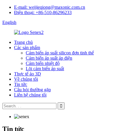
E-mail: weijieqiong@maxonic.com.cn
Điện thoại: +86-510-86296233
English
Trang chủ
Các sản phẩm
Cảm biến áp suất silicon đơn tinh thể
Cảm biến áp suất áp điện
Cảm biến nhiệt độ
Lõi cảm biến áp suất
Thực tế ảo 3D
Về chúng tôi
Tin tức
Câu hỏi thường gặp
Liên hệ chúng tôi
Tin tức